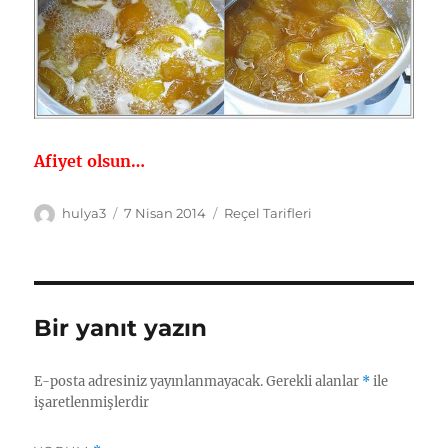
Afiyet olsun…
Yazar
Yayın
Kategoriler
hulya3
7 Nisan 2014
Reçel Tarifleri
tarihi
Bir yanıt yazın
E-posta adresiniz yayınlanmayacak.
Gerekli alanlar
*
ile
işaretlenmişlerdir