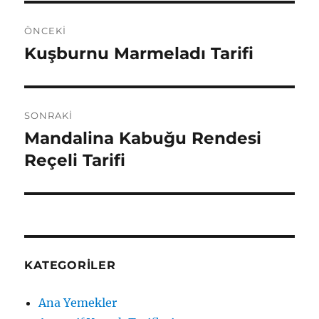
Yazı
ÖNCEKI
gezinmesi
Kuşburnu Marmeladı Tarifi
Önceki
yazı:
SONRAKI
Mandalina Kabuğu Rendesi
Sonraki
yazı:
Reçeli Tarifi
KATEGORILER
Ana Yemekler