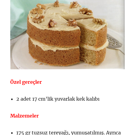
Özel gereçler
2 adet 17 cm’lik yuvarlak kek kalıbı
Malzemeler
175 gr tuzsuz tereyağı, yumuşatılmış. Ayrıca