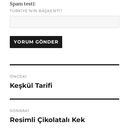
Spam testi:
TÜRKIYE'NIN BAŞKENTI?
Yazı
ÖNCEKI
gezinmesi
Keşkül Tarifi
Önceki
yazı:
SONRAKI
Resimli Çikolatalı Kek
Sonraki
yazı: