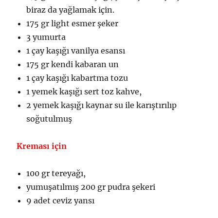
biraz da yağlamak için.
175 gr light esmer şeker
3 yumurta
1 çay kaşığı vanilya esansı
175 gr kendi kabaran un
1 çay kaşığı kabartma tozu
1 yemek kaşığı sert toz kahve,
2 yemek kaşığı kaynar su ile karıştırılıp
soğutulmuş
Kreması için
100 gr tereyağı,
yumuşatılmış 200 gr pudra şekeri
9 adet ceviz yansı