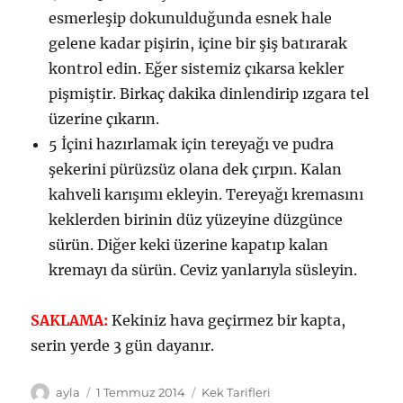
esmerleşip dokunulduğunda esnek hale
gelene kadar pişirin, içine bir şiş batırarak
kontrol edin. Eğer sistemiz çıkarsa kekler
pişmiştir. Birkaç dakika dinlendirip ızgara tel
üzerine çıkarın.
5 İçini hazırlamak için tereyağı ve pudra
şekerini pürüzsüz olana dek çırpın. Kalan
kahveli karışımı ekleyin. Tereyağı kremasını
keklerden birinin düz yüzeyine düzgünce
sürün. Diğer keki üzerine kapatıp kalan
kremayı da sürün. Ceviz yanlarıyla süsleyin.
SAKLAMA:
Kekiniz hava geçirmez bir kapta,
serin yerde 3 gün dayanır.
Yazar
Yayın
Kategoriler
ayla
1 Temmuz 2014
Kek Tarifleri