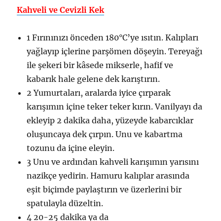
Kahveli ve Cevizli Kek
1 Fırınınızı önceden 180°C’ye ısıtın. Kalıpları
yağlayıp içlerine parşömen döşeyin. Tereyağı
ile şekeri bir kâsede mikserle, hafif ve
kabarık hale gelene dek karıştırın.
2 Yumurtaları, aralarda iyice çırparak
karışımın içine teker teker kırın. Vanilyayı da
ekleyip 2 dakika daha, yüzeyde kabarcıklar
oluşuncaya dek çırpın. Unu ve kabartma
tozunu da içine eleyin.
3 Unu ve ardından kahveli karışımın yarısını
nazikçe yedirin. Hamuru kalıplar arasında
eşit biçimde paylaştırın ve üzerlerini bir
spatulayla düzeltin.
4 20-25 dakika ya da