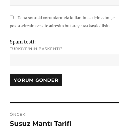
Daha sonraki yorumlarımda kullanılması için adım, e-
posta adresim ve site adresim bu tarayıcıya kaydedilsin.
Spam testi:
TÜRKIYE'NIN BAŞKENTI?
Yazı
ÖNCEKI
gezinmesi
Susuz Mantı Tarifi
Önceki