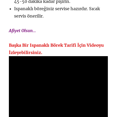
45-50 dakika kadar pişirin.
Ispanaklı böreğiniz servise hazırdır. Sıcak
servis önerilir.
Afiyet Olsun…
Başka Bir Ispanaklı Börek Tarifi İçin Videoyu
İzleyebilirsiniz.