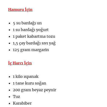
Hamuru İçin
5 su bardağı un
1 su bardağı yoğurt
1 paket kabartma tozu
1,5 çay bardağı sıvı yağ
125 gram margarin
İç Harcı İçin
1 kilo ıspanak
1 tane kuru soğan
200 gram beyaz peynir
Tuz
Karabiber