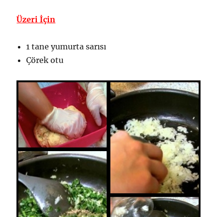
Üzeri İçin
1 tane yumurta sarısı
Çörek otu