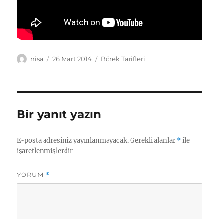
Yazar
Yayın
Kategoriler
nisa
26 Mart 2014
Börek Tarifleri
tarihi
Bir yanıt yazın
E-posta adresiniz yayınlanmayacak.
Gerekli alanlar
*
ile
işaretlenmişlerdir
YORUM
*