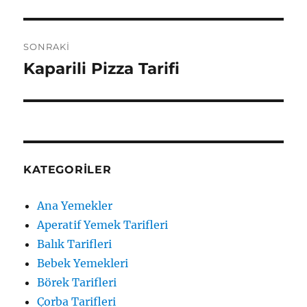
yazı:
SONRAKI
Kaparili Pizza Tarifi
Sonraki
yazı:
KATEGORILER
Ana Yemekler
Aperatif Yemek Tarifleri
Balık Tarifleri
Bebek Yemekleri
Börek Tarifleri
Çorba Tarifleri