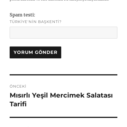
Spam testi:
TÜRKIYE'NIN BAŞKENTI?
Yazı
ÖNCEKI
gezinmesi
Mısırlı Yeşil Mercimek Salatası
Önceki
yazı:
Tarifi