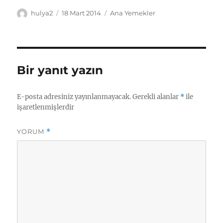
Yazar
Yayın
Kategoriler
hulya2
18 Mart 2014
Ana Yemekler
tarihi
Bir yanıt yazın
E-posta adresiniz yayınlanmayacak.
Gerekli alanlar
*
ile
işaretlenmişlerdir
YORUM
*