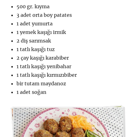
500 gr. kıyma
3 adet orta boy patates
1 adet yumurta
1 yemek kaşığı irmik
2 diş sarımsak
1 tatlı kaşığı tuz
2 çay kaşığı karabiber
1 tatlı kaşığı yenibahar
1 tatlı kaşığı kırmızıbiber
bir tutam maydanoz
1 adet soğan