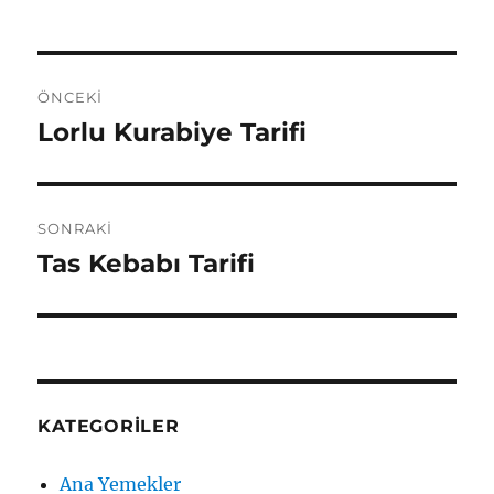
Yazı
ÖNCEKI
gezinmesi
Lorlu Kurabiye Tarifi
Önceki
yazı:
SONRAKI
Tas Kebabı Tarifi
Sonraki
yazı:
KATEGORILER
Ana Yemekler