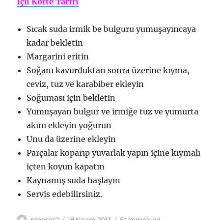
İçli Köfte Tarifi
Sıcak suda irmik be bulguru yumuşayıncaya
kadar bekletin
Margarini eritin
Soğanı kavurduktan sonra üzerine kıyma,
ceviz, tuz ve karabiber ekleyin
Soğuması için bekletin
Yumuşayan bulgur ve irmiğe tuz ve yumurta
akını ekleyin yoğurun
Unu da üzerine ekleyin
Parçalar koparıp yuvarlak yapın içine kıymalı
içten koyun kapatın
Kaynamış suda haşlayın
Servis edebilirsiniz.
Yazar
Yayın
Kategoriler
prenses2
18 Kasım 2013
Et Yemekleri