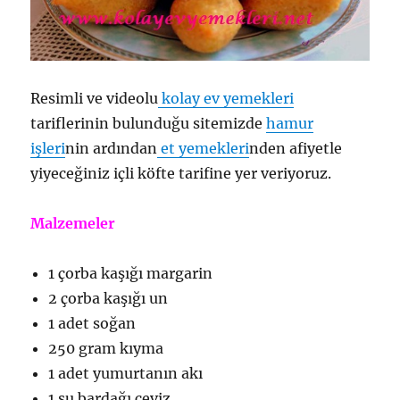
Resimli ve videolu
kolay ev yemekleri
tariflerinin bulunduğu sitemizde
hamur
işleri
nin ardından
et yemekleri
nden afiyetle
yiyeceğiniz içli köfte tarifine yer veriyoruz.
Malzemeler
1 çorba kaşığı margarin
2 çorba kaşığı un
1 adet soğan
250 gram kıyma
1 adet yumurtanın akı
1 su bardağı ceviz