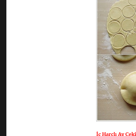
İç Harçlı Ay Çek