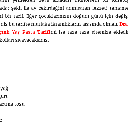
kların yemekten zevk aldıkları muhteşem bir kurabi
ırada; şekli ile ay çekirdeğini anımsatan lezzeti tamam
i bir tarif. Eğer çocuklarınızın doğum günü için değiş
seniz bu tarifte mutlaka ikramlıkların arasında olmalı.
Dra
çınlı Yaş Pasta Tarifi
mi ise taze taze sitemize ekled
lları sıvayacaksınız.
ıyağ
ğurt
artma tozu
uz