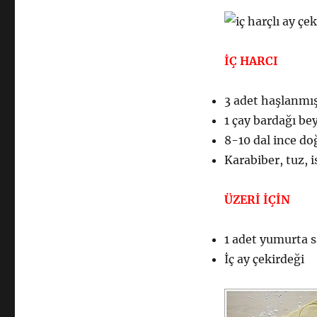
İÇ HARCI
3 adet haşlanmı
1 çay bardağı be
8-10 dal ince d
Karabiber, tuz, i
ÜZERİ İÇİN
1 adet yumurta s
İç ay çekirdeği