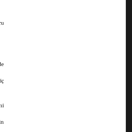
ru
de
iç
ni
in