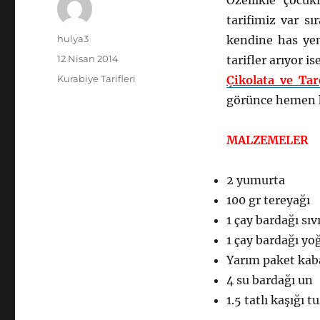
Özellikle çocu
tarifimiz var s
Yazar
hulya3
kendine has yen
Yayın
12 Nisan 2014
tarifler arıyor i
tarihi
Kategoriler
Kurabiye Tarifleri
Çikolata ve Tar
görünce hemen ko
MALZEMELER
2 yumurta
100 gr tereyağı
1 çay bardağı sıv
1 çay bardağı yo
Yarım paket kab
4 su bardağı un
1.5 tatlı kaşığı t