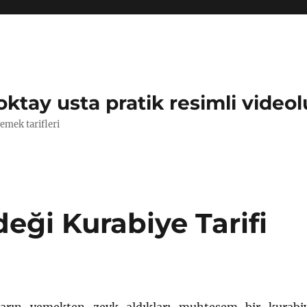
oktay usta pratik resimli videol
yemek tarifleri
deği Kurabiye Tarifi