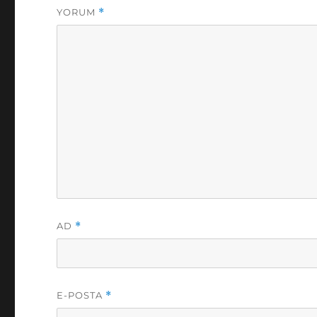
YORUM
*
AD
*
E-POSTA
*