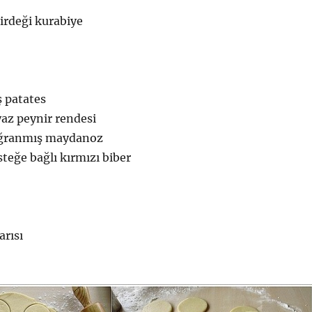
ş patates
yaz peynir rendesi
oğranmış maydanoz
steğe bağlı kırmızı biber
arısı