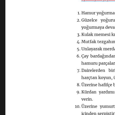
Hamur yoğurma ka
Güzelce yoğur
yoğurmaya deva
Kulak memesi kı
Mutfak tezgahını
Unlayarak merdan
Çay bardağından
hamuru parçalara
Dairelerden bi
harçtan koyun, ü
Üzerine hafifçe b
Kürdan yardımı 
verin.
Üzerine yumurta
içinden serpiştir