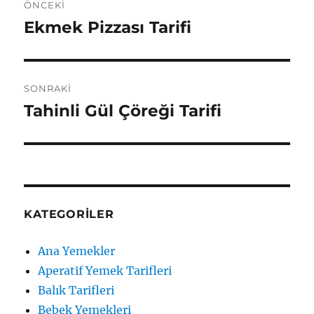
ÖNCEKI
gezinmesi
Ekmek Pizzası Tarifi
Önceki
yazı:
SONRAKI
Tahinli Gül Çöreği Tarifi
Sonraki
yazı:
KATEGORILER
Ana Yemekler
Aperatif Yemek Tarifleri
Balık Tarifleri
Bebek Yemekleri