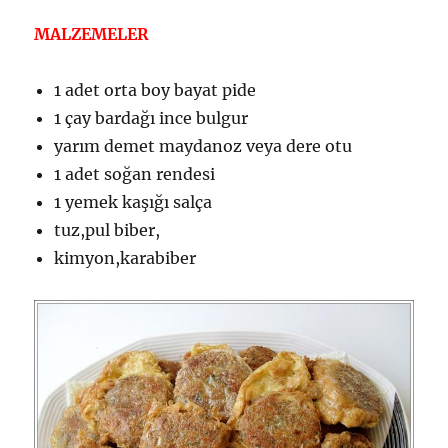
MALZEMELER
1 adet orta boy bayat pide
1 çay bardağı ince bulgur
yarım demet maydanoz veya dere otu
1 adet soğan rendesi
1 yemek kaşığı salça
tuz,pul biber,
kimyon,karabiber