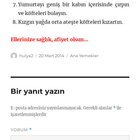
Yumurtayı geniş bir kabın içerisinde çırpın
ve köfteleri bulayın.
Kızgın yağda orta ateşte köfteleri kızartın.
Ellerinize sağlık, afiyet olsun…
Yazar
Yayın
Kategoriler
hulya2
20 Mart 2014
Ana Yemekler
tarihi
Bir yanıt yazın
E-posta adresiniz yayınlanmayacak.
Gerekli alanlar
*
ile
işaretlenmişlerdir
YORUM
*