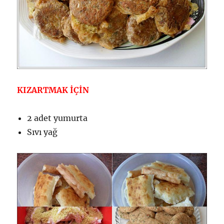
KIZARTMAK İÇİN
2 adet yumurta
Sıvı yağ