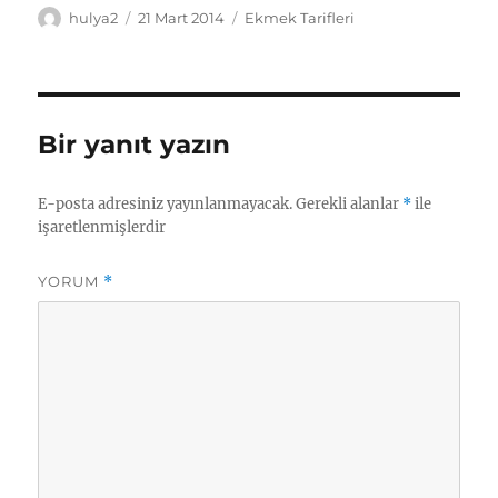
Yazar
Yayın
Kategoriler
hulya2
21 Mart 2014
Ekmek Tarifleri
tarihi
Bir yanıt yazın
E-posta adresiniz yayınlanmayacak.
Gerekli alanlar
*
ile
işaretlenmişlerdir
YORUM
*