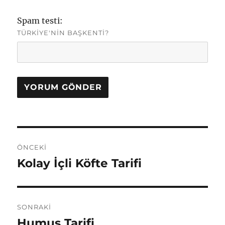
Spam testi:
TÜRKIYE'NIN BAŞKENTI?
Yazı
ÖNCEKI
gezinmesi
Kolay İçli Köfte Tarifi
Önceki
yazı:
SONRAKI
Humus Tarifi
Sonraki