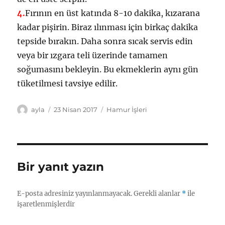
4.
Fırının en üst katında 8-10 dakika, kızarana
kadar pişirin. Biraz ılınması için birkaç dakika
tepside bırakın. Daha sonra sıcak servis edin
veya bir ızgara teli üzerinde tamamen
soğumasını bekleyin. Bu ekmeklerin aynı gün
tüketilmesi tavsiye edilir.
Yazar
Yayın
Kategoriler
ayla
23 Nisan 2017
Hamur İşleri
tarihi
Bir yanıt yazın
E-posta adresiniz yayınlanmayacak.
Gerekli alanlar
*
ile
işaretlenmişlerdir