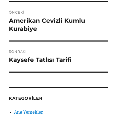
Yazı
ÖNCEKI
gezinmesi
Amerikan Cevizli Kumlu
Önceki
yazı:
Kurabiye
SONRAKI
Kaysefe Tatlısı Tarifi
Sonraki
yazı:
KATEGORILER
Ana Yemekler