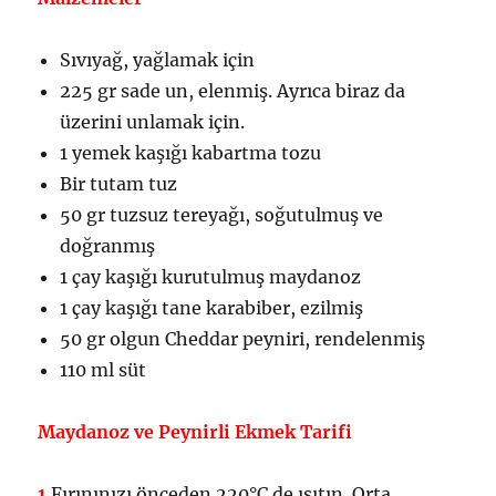
Sıvıyağ, yağlamak için
225 gr sade un, elenmiş. Ayrıca biraz da
üzerini unlamak için.
1 yemek kaşığı kabartma tozu
Bir tutam tuz
50 gr tuzsuz tereyağı, soğutulmuş ve
doğranmış
1 çay kaşığı kurutulmuş maydanoz
1 çay kaşığı tane karabiber, ezilmiş
50 gr olgun Cheddar peyniri, rendelenmiş
110 ml süt
Maydanoz ve Peynirli Ekmek Tarifi
1.
Fırınınızı önceden 220°C de ısıtın. Orta