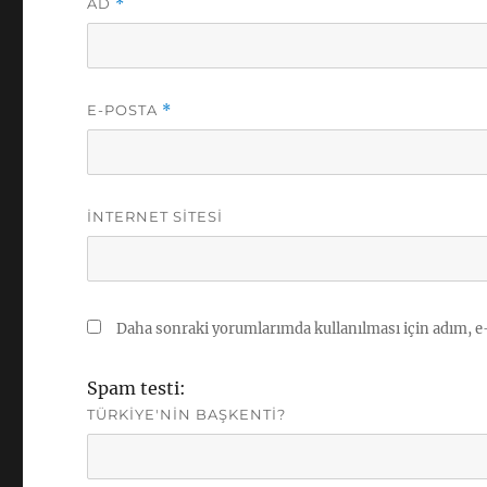
AD
*
E-POSTA
*
İNTERNET SITESI
Daha sonraki yorumlarımda kullanılması için adım, e-
Spam testi:
TÜRKIYE'NIN BAŞKENTI?