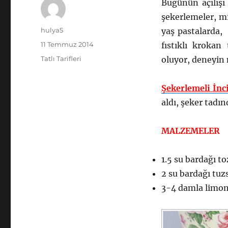
Bugünün açılışı 
şekerlemeler, mi
Yazar
hulya5
yaş pastalarda,
Yayın
11 Temmuz 2014
fıstıklı krokan
tarihi
Kategoriler
Tatlı Tarifleri
oluyor, deneyin
Şekerlemeli İnc
aldı, şeker tadın
MALZEMELER
1.5 su bardağı to
2 su bardağı tuzs
3-4 damla limon