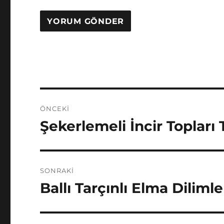
Yazı
ÖNCEKI
gezinmesi
Şekerlemeli İncir Topları T
Önceki
yazı:
SONRAKI
Ballı Tarçınlı Elma Dilimler
Sonraki
yazı: