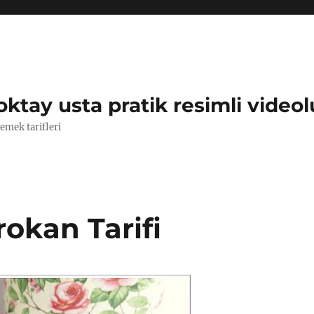
oktay usta pratik resimli videol
yemek tarifleri
rokan Tarifi