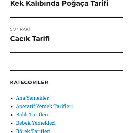
gezinmesi
Kek Kalıbında Poğaça Tarifi
Önceki
yazı:
SONRAKI
Cacık Tarifi
Sonraki
yazı:
KATEGORILER
Ana Yemekler
Aperatif Yemek Tarifleri
Balık Tarifleri
Bebek Yemekleri
Börek Tarifleri