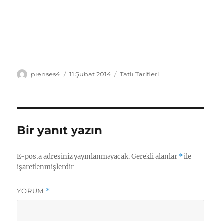
Yazar
Yayın
Kategoriler
prenses4
11 Şubat 2014
Tatlı Tarifleri
tarihi
Bir yanıt yazın
E-posta adresiniz yayınlanmayacak.
Gerekli alanlar
*
ile
işaretlenmişlerdir
YORUM
*