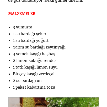
de göz dolduruyor. Kekli günler dilerim.
MALZEMELER
3 yumurta
1 su bardağı şeker
1 su bardağı yoğurt
Yarım su bardağı zeytinyağı
3 yemek kaşığı haşhaş
2 limon kabuğu rendesi
1 tatlı kaşığı limon suyu
Bir çay kaşığı zerdeçal
2 su bardağı un
1 paket kabartma tozu