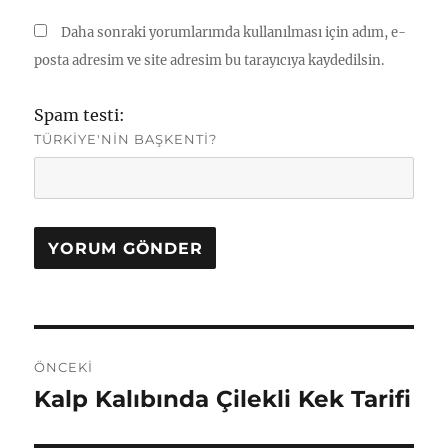
Daha sonraki yorumlarımda kullanılması için adım, e-
posta adresim ve site adresim bu tarayıcıya kaydedilsin.
Spam testi:
TÜRKIYE'NIN BAŞKENTI?
Yazı
ÖNCEKI
gezinmesi
Kalp Kalıbında Çilekli Kek Tarifi
Önceki
yazı: