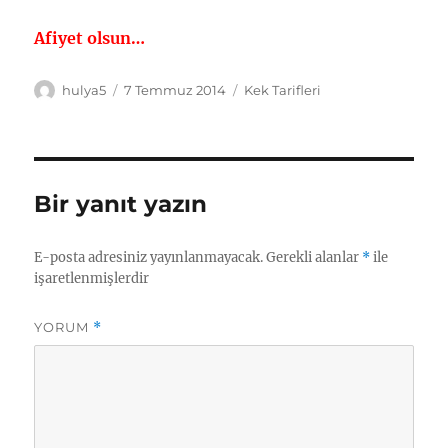
Afiyet olsun…
Yazar
Yayın
Kategoriler
hulya5
7 Temmuz 2014
Kek Tarifleri
tarihi
Bir yanıt yazın
E-posta adresiniz yayınlanmayacak.
Gerekli alanlar
*
ile
işaretlenmişlerdir
YORUM
*