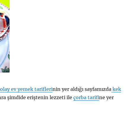
olay ev yemek tarifleri
nin yer aldığı sayfamızda
kek
ra şimdide eriştenin lezzeti ile
çorba tarifi
ne yer