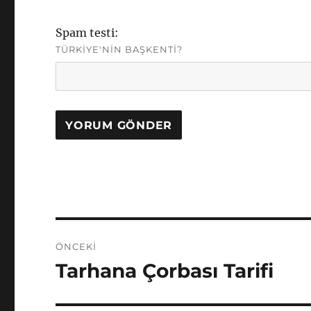
Spam testi:
TÜRKIYE'NIN BAŞKENTI?
Yazı
ÖNCEKI
gezinmesi
Tarhana Çorbası Tarifi
Önceki
yazı: