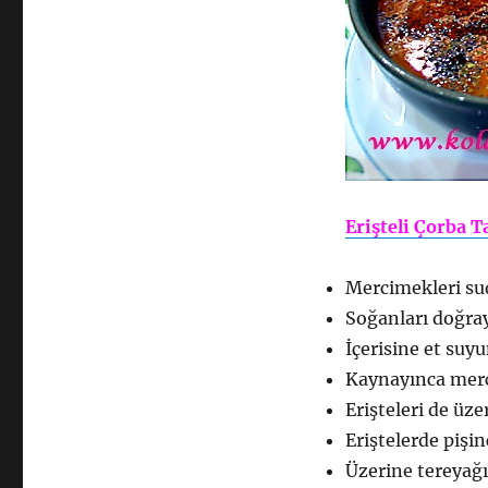
Erişteli Çorba T
Mercimekleri sud
Soğanları doğray
İçerisine et suy
Kaynayınca merc
Erişteleri de üze
Eriştelerde pişi
Üzerine tereyağı