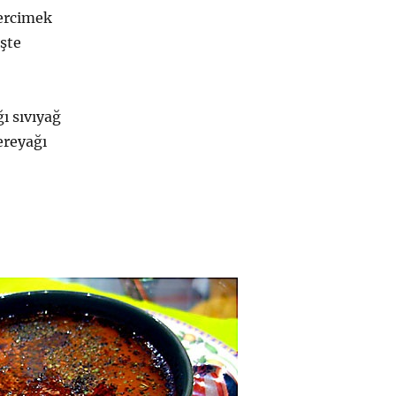
mercimek
şte
ı sıvıyağ
ereyağı