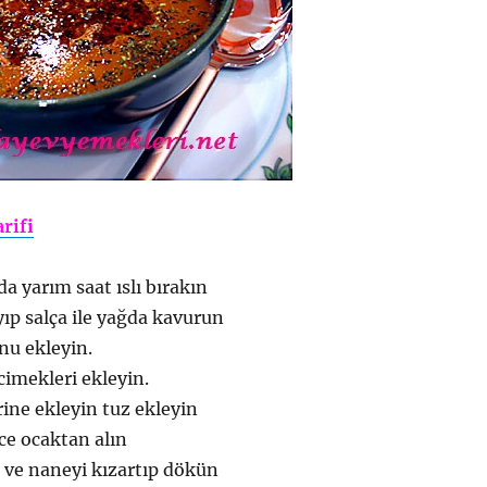
arifi
a yarım saat ıslı bırakın
ıp salça ile yağda kavurun
unu ekleyin.
imekleri ekleyin.
rine ekleyin tuz ekleyin
nce ocaktan alın
 ve naneyi kızartıp dökün