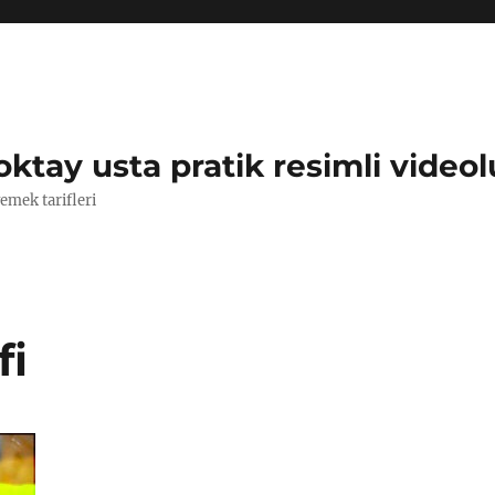
oktay usta pratik resimli videol
yemek tarifleri
fi