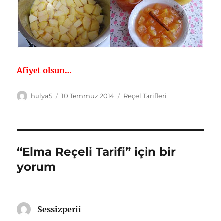
Afiyet olsun…
Yazar
Yayın
Kategoriler
hulya5
10 Temmuz 2014
Reçel Tarifleri
tarihi
“Elma Reçeli Tarifi” için bir
yorum
Sessizperii
dedi