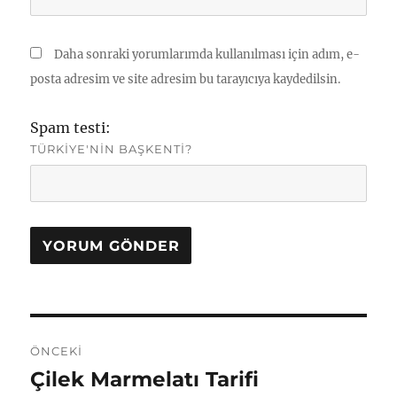
Daha sonraki yorumlarımda kullanılması için adım, e-
posta adresim ve site adresim bu tarayıcıya kaydedilsin.
Spam testi:
TÜRKIYE'NIN BAŞKENTI?
Yazı
ÖNCEKI
gezinmesi
Çilek Marmelatı Tarifi
Önceki