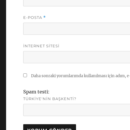
E-POSTA
*
İNTERNET SITESI
Daha sonraki yorumlarımda kullanılması için adım, e-
Spam testi:
TÜRKIYE'NIN BAŞKENTI?