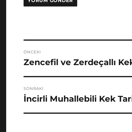
Yazı
ÖNCEKI
gezinmesi
Zencefil ve Zerdeçallı Kek
Önceki
yazı:
SONRAKI
İncirli Muhallebili Kek Tari
Sonraki
yazı: