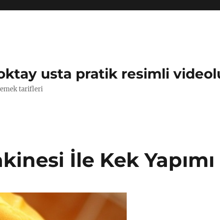
oktay usta pratik resimli videol
yemek tarifleri
inesi İle Kek Yapımı