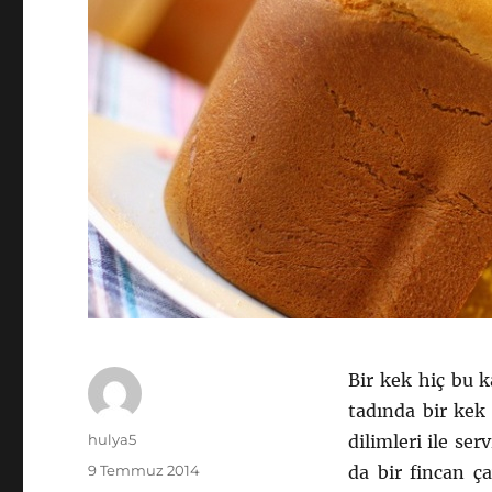
Bir kek hiç bu 
tadında bir kek
Yazar
hulya5
dilimleri ile se
Yayın
9 Temmuz 2014
da bir fincan ç