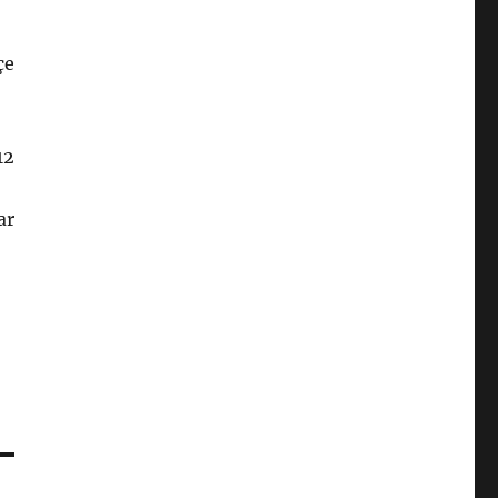
çe
12
ar