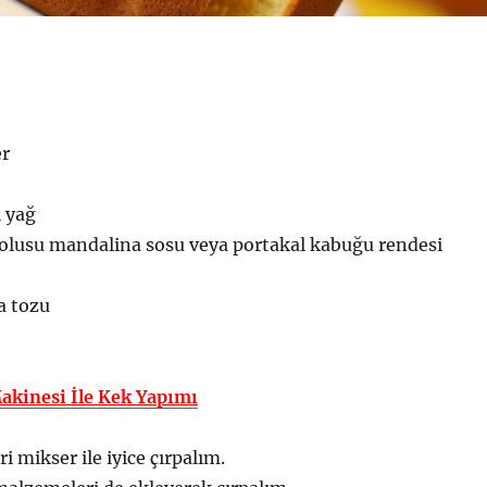
er
ı yağ
dolusu mandalina sosu veya portakal kabuğu rendesi
a tozu
kinesi İle Kek Yapımı
 mikser ile iyice çırpalım.