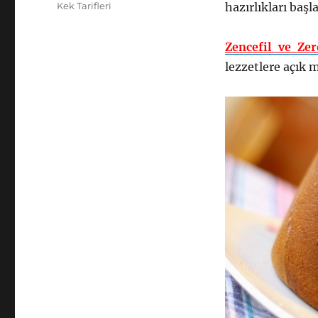
tarihi
Kategoriler
Kek Tarifleri
hazırlıkları başl
Zencefil ve Zer
lezzetlere açık m