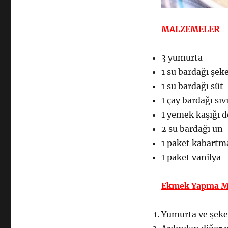
MALZEMELER
3 yumurta
1 su bardağı şek
1 su bardağı süt
1 çay bardağı sıv
1 yemek kaşığı 
2 su bardağı un
1 paket kabartm
1 paket vanilya
Ekmek Yapma Ma
Yumurta ve şekeri