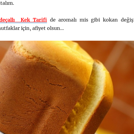
atalım.
deçallı Kek Tarifi
de aromalı mis gibi kokan değiş
utfaklar için, afiyet olsun…