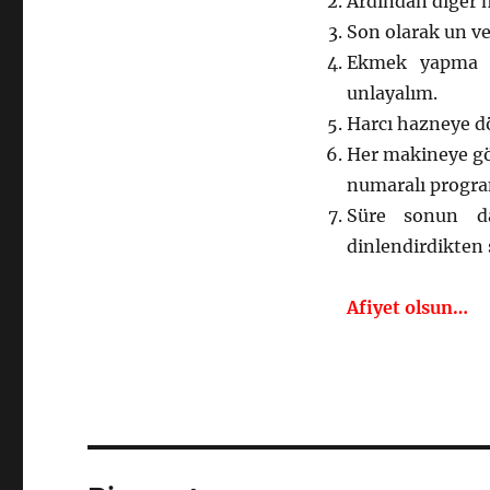
Ardından diğer m
Son olarak un ve
Ekmek yapma ma
unlayalım.
Harcı hazneye d
Her makineye gö
numaralı program
Süre sonun d
dinlendirdikten 
Afiyet olsun…