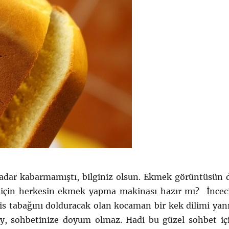
kadar kabarmamıştı, bilginiz olsun. Ekmek görüntüsün 
 için herkesin ekmek yapma makinası hazır mı? İncec
rvis tabağını dolduracak olan kocaman bir kek dilimi yan
ay, sohbetinize doyum olmaz. Hadi bu güzel sohbet iç