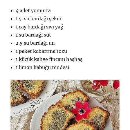
4 adet yumurta
1 5. su bardağı şeker
1 çay bardağı sıvı yağ
1 su bardağı süt
2.5 su bardağı un
1 paket kabartma tozu
1 küçük kahve fincanı haşhaş
1 limon kabuğu rendesi