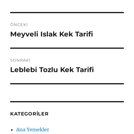
Yazı
ÖNCEKI
gezinmesi
Meyveli Islak Kek Tarifi
Önceki
yazı:
SONRAKI
Leblebi Tozlu Kek Tarifi
Sonraki
yazı:
KATEGORILER
Ana Yemekler