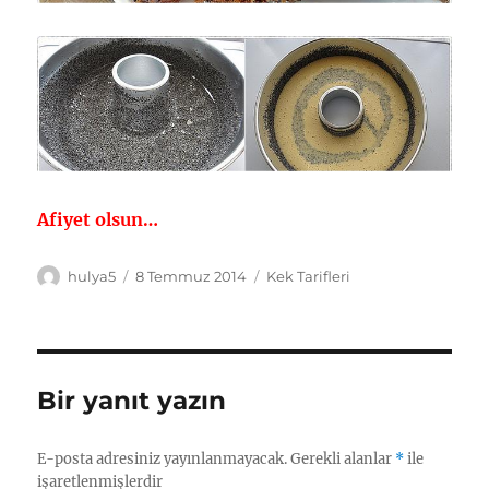
Afiyet olsun…
Yazar
Yayın
Kategoriler
hulya5
8 Temmuz 2014
Kek Tarifleri
tarihi
Bir yanıt yazın
E-posta adresiniz yayınlanmayacak.
Gerekli alanlar
*
ile
işaretlenmişlerdir