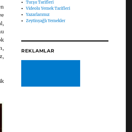
Turşu Tarifleri
en
Videolu Yemek Tarifleri
ve
Yazarlarımız
Zeytinyağlı Yemekler
l,
nu
ok
n,
REKLAMLAR
z,
ik