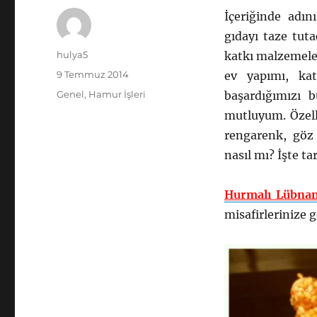
İçeriğinde adın
gıdayı taze tut
Yazar
hulya5
katkı malzemeler
Yayın
9 Temmuz 2014
ev yapımı, kat
tarihi
Kategoriler
Genel
,
Hamur İşleri
başardığımızı 
mutluyum. Özell
rengarenk, göz
nasıl mı? İşte ta
Hurmalı Lübnan
misafirlerinize g