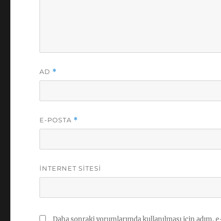
AD
*
E-POSTA
*
İNTERNET SITESI
Daha sonraki yorumlarımda kullanılması için adım, e-