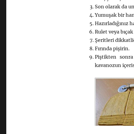
Son olarak da u
Yumuşak bir ham
Hazırladığınız h
Rulet veya bıçak 
Şeritleri dikkatl
Fırında pişirin.
Piştikten sonra
kavanozun içeris