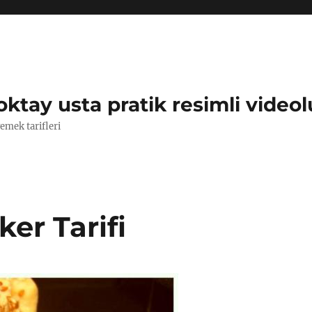
oktay usta pratik resimli videol
yemek tarifleri
er Tarifi