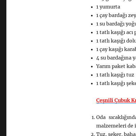
1 yumurta
1 çay bardağı ze
1 su bardağı yoğ
1 tatlı kaşığı acı
1 tatlı kaşığı do
1 çay kaşığı kara
4 su bardağına 
Yarım paket kab
1 tatlı kaşığı tuz
1 tatlı kaşığı şek
Çeşnili Çubuk K
Oda sıcaklığınd
malzemeleri de i
Tuz, şeker, bahar