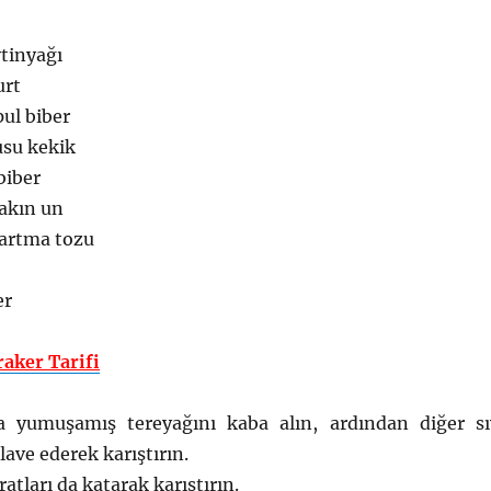
ytinyağı
urt
 pul biber
lusu kekik
biber
yakın un
artma tozu
er
raker Tarifi
a yumuşamış tereyağını kaba alın, ardından diğer sı
lave ederek karıştırın.
atları da katarak karıştırın.