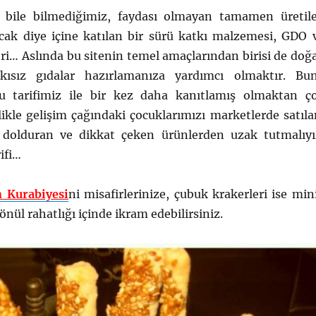
ı bile bilmediğimiz, faydası olmayan tamamen üretil
acak diye içine katılan bir sürü katkı malzemesi, GDO 
i… Aslında bu sitenin temel amaçlarından birisi de doğa
kısız gıdalar hazırlamanıza yardımcı olmaktır. Bu
bu tarifimiz ile bir kez daha kanıtlamış olmaktan ç
ikle gelişim çağındaki çocuklarımızı marketlerde satıla
 dolduran ve dikkat çeken ürünlerden uzak tutmalıyı
rifi…
 Kurabiyesi
ni misafirlerinize, çubuk krakerleri ise min
önül rahatlığı içinde ikram edebilirsiniz.