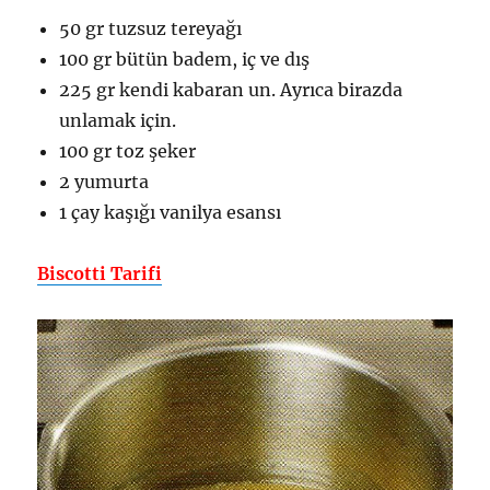
50 gr tuzsuz tereyağı
100 gr bütün badem, iç ve dış
225 gr kendi kabaran un. Ayrıca birazda
unlamak için.
100 gr toz şeker
2 yumurta
1 çay kaşığı vanilya esansı
Biscotti Tarifi