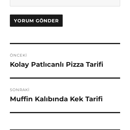
Yazı
ÖNCEKI
gezinmesi
Kolay Patlıcanlı Pizza Tarifi
Önceki
yazı:
SONRAKI
Muffin Kalıbında Kek Tarifi
Sonraki
yazı: