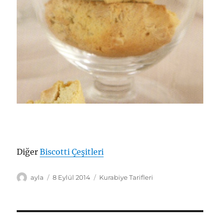
Diğer
Biscotti Çeşitleri
Yazar
Yayın
Kategoriler
ayla
8 Eylül 2014
Kurabiye Tarifleri
tarihi