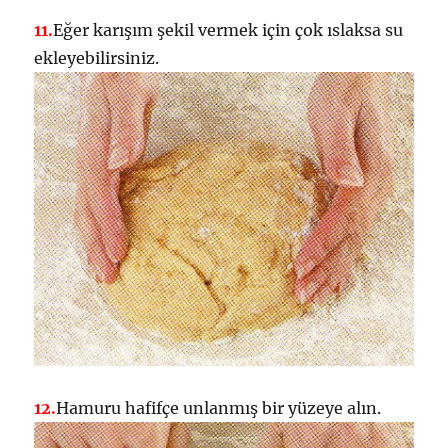
11.
Eğer karışım şekil vermek için çok ıslaksa su
ekleyebilirsiniz.
12.
Hamuru hafifçe unlanmış bir yüzeye alın.