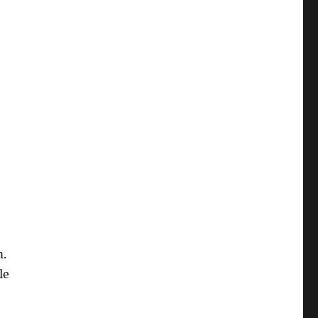
m.
le