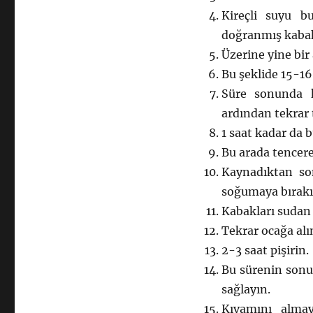
Kireçli suyu b
doğranmış kabakl
Üzerine yine bir
Bu şeklide 15-16
Süre sonunda k
ardından tekrar 
1 saat kadar da 
Bu arada tencere
Kaynadıktan so
soğumaya bırakı
Kabakları sudan 
Tekrar ocağa alı
2-3 saat pişirin.
Bu sürenin sonu
sağlayın.
Kıvamını alma