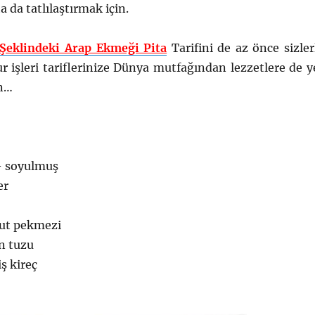
a da tatlılaştırmak için.
Şeklindeki Arap Ekmeği Pita
Tarifini de az önce sizler
 işleri tariflerinize Dünya mutfağından lezzetlere de y
un…
 – soyulmuş
er
dut pekmezi
on tuzu
ş kireç