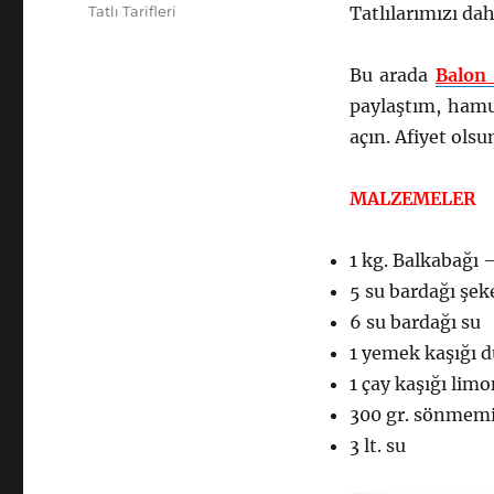
tarihi
Kategoriler
Tatlı Tarifleri
Tatlılarımızı dah
Bu arada
Balon 
paylaştım, hamur
açın. Afiyet ols
MALZEMELER
1 kg. Balkabağı
5 su bardağı şek
6 su bardağı su
1 yemek kaşığı 
1 çay kaşığı lim
300 gr. sönmemi
3 lt. su