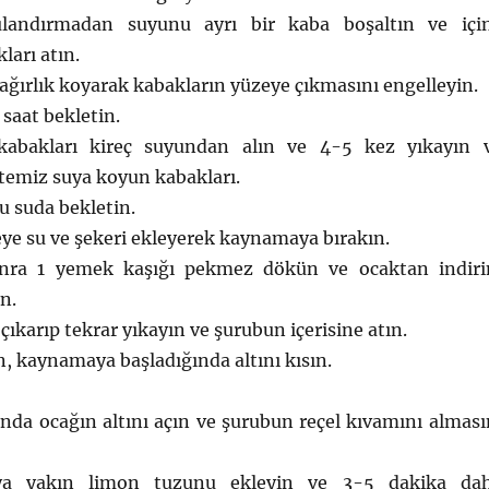
ulandırmadan suyunu ayrı bir kaba boşaltın ve içi
arı atın.
 ağırlık koyarak kabakların yüzeye çıkmasını engelleyin.
 saat bekletin.
abakları kireç suyundan alın ve 4-5 kez yıkayın 
temiz suya koyun kabakları.
bu suda bekletin.
ye su ve şekeri ekleyerek kaynamaya bırakın.
nra 1 yemek kaşığı pekmez dökün ve ocaktan indiri
n.
çıkarıp tekrar yıkayın ve şurubun içerisine atın.
n, kaynamaya başladığında altını kısın.
nda ocağın altını açın ve şurubun reçel kıvamını alması
ya yakın limon tuzunu ekleyin ve 3-5 dakika da