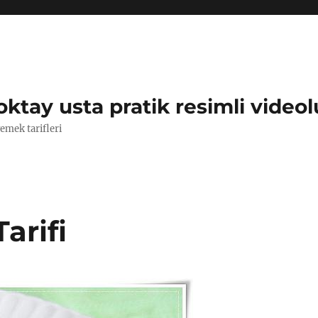
oktay usta pratik resimli videol
yemek tarifleri
arifi