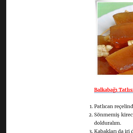
Balkabağı Tatlıs
Patlıcan reçelin
Sönmemiş kireci
dolduralım.
Kabakları da iri