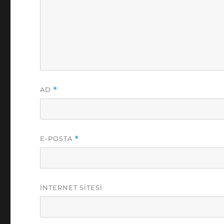
AD
*
E-POSTA
*
İNTERNET SITESI