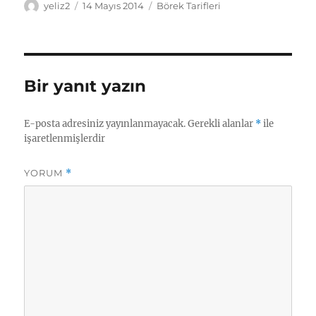
Yazar
Yayın
Kategoriler
yeliz2
14 Mayıs 2014
Börek Tarifleri
tarihi
Bir yanıt yazın
E-posta adresiniz yayınlanmayacak.
Gerekli alanlar
*
ile
işaretlenmişlerdir
YORUM
*