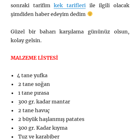
sonraki tarifim
kek tarifleri
ile ilgili olacak
şimdiden haber edeyim dedim
Güzel bir baharı karşılama gününüz olsun,
kolay gelsin.
MALZEME LİSTESİ
4 tane yufka
2 tane soğan
1 tane pırasa
300 gr. kadar mantar
2 tane havuç
2 büyük haşlanmış patates
300 gr. Kadar kıyma
Tuz ve karabiber