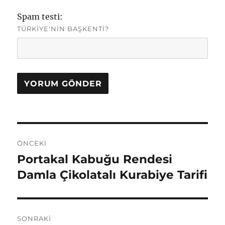
Spam testi:
TÜRKIYE'NIN BAŞKENTI?
Yazı
ÖNCEKI
gezinmesi
Portakal Kabuğu Rendesi
Önceki
yazı:
Damla Çikolatalı Kurabiye Tarifi
SONRAKI