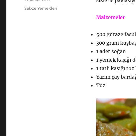
sizlerle paylaşı
tarihi
Kategoriler
Sebze Yemekleri
Malzemeler
500 gr taze fasu
300 gram kuşbaş
1 adet soğan
1 yemek kaşığı d
1 tatlı kaşığı toz
Yarım çay bardağ
Tuz