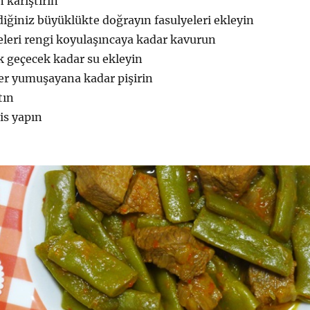
 karıştırın
ediğiniz büyüklükte doğrayın fasulyeleri ekleyin
yeleri rengi koyulaşıncaya kadar kavurun
k geçecek kadar su ekleyin
ler yumuşayana kadar pişirin
tın
is yapın