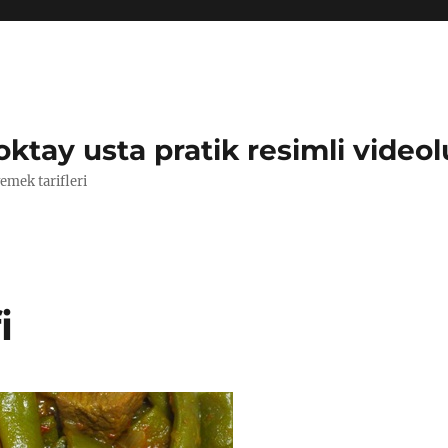
oktay usta pratik resimli videol
yemek tarifleri
i