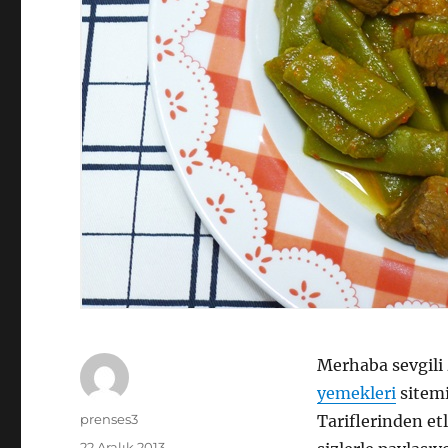
Merhaba sevgili 
yemekleri
sitem
Yazar
prenses3
Tariflerinden etl
Yayın
22 Aralık 2013