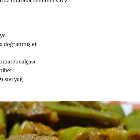
yoruz mutlaka denemelisiniz.
lye
ı doğranmış et
omates salçası
 biber
ı sıvı yağ