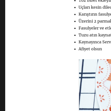
Toz biber ekleyin
Uçları kesin dil
Karıştırın fasul
Üzerini 2 parma
Fasulyeler ve et
Tuzu atın kayna
Kaynayınca Serv
Afiyet olsun