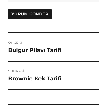
Yazı
ÖNCEKI
gezinmesi
Bulgur Pilavı Tarifi
Önceki
yazı:
SONRAKI
Brownie Kek Tarifi
Sonraki
yazı: