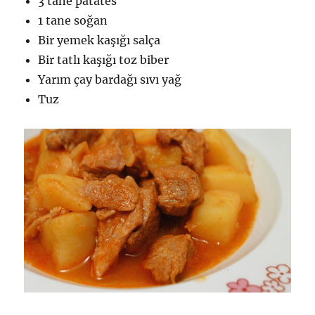
3 tane patates
1 tane soğan
Bir yemek kaşığı salça
Bir tatlı kaşığı toz biber
Yarım çay bardağı sıvı yağ
Tuz