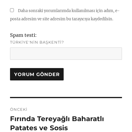
Daha sonraki yorumlarımda kullanılması için adım, e-
posta adresim ve site adresim bu tarayıcıya kaydedilsin.
Spam testi:
TÜRKIYE'NIN BAŞKENTI?
Yazı
ÖNCEKI
gezinmesi
Fırında Tereyağlı Baharatlı
Önceki
yazı:
Patates ve Sosis