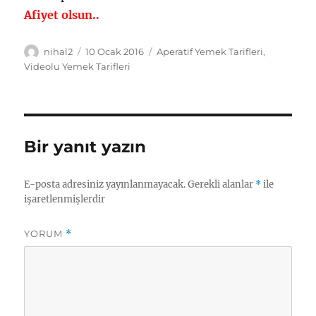
Afiyet olsun..
Yazar
Yayın
Kategoriler
nihal2
10 Ocak 2016
Aperatif Yemek Tarifleri
,
tarihi
Videolu Yemek Tarifleri
Bir yanıt yazın
E-posta adresiniz yayınlanmayacak.
Gerekli alanlar
*
ile
işaretlenmişlerdir
YORUM
*