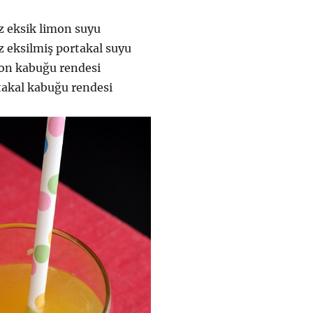
z eksik limon suyu
z eksilmiş portakal suyu
imon kabuğu rendesi
rtakal kabuğu rendesi