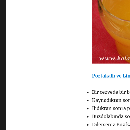
Portakallı ve Li
Bir cezvede bir 
Kaynadıktan sonr
Ilıdıktan sonra 
Buzdolabında so
Dilerseniz Buz ka