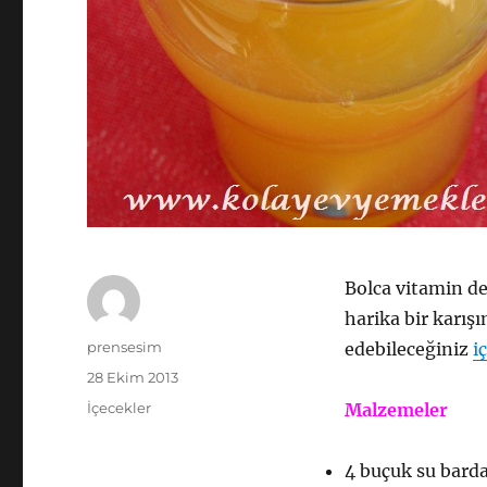
Bolca vitamin de
harika bir karış
Yazar
prensesim
edebileceğiniz
i
Yayın
28 Ekim 2013
tarihi
Kategoriler
İçecekler
Malzemeler
4 buçuk su barda