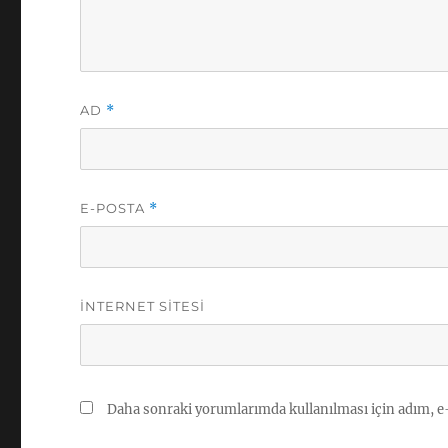
AD
*
E-POSTA
*
İNTERNET SITESI
Daha sonraki yorumlarımda kullanılması için adım, e-