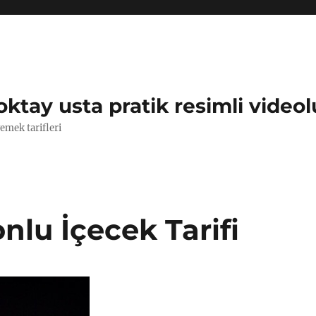
oktay usta pratik resimli videol
yemek tarifleri
nlu İçecek Tarifi