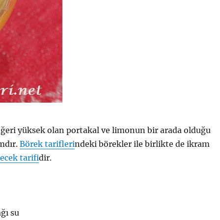
ğeri yüksek olan portakal ve limonun bir arada olduğu
ımdır.
Börek tarifleri
ndeki börekler ile birlikte de ikram
çecek tarifi
dir.
ğı su