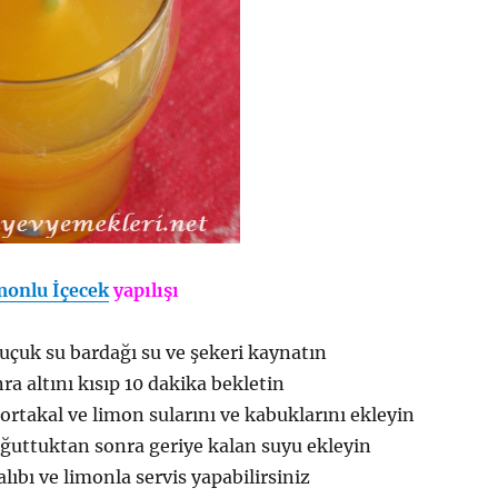
monlu İçecek
yapılışı
buçuk su bardağı su ve şekeri kaynatın
a altını kısıp 10 dakika bekletin
portakal ve limon sularını ve kabuklarını ekleyin
ğuttuktan sonra geriye kalan suyu ekleyin
lıbı ve limonla servis yapabilirsiniz