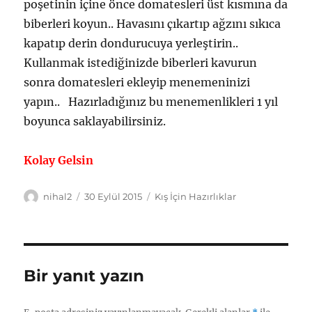
poşetinin içine önce domatesleri üst kısmına da
biberleri koyun.. Havasını çıkartıp ağzını sıkıca
kapatıp derin dondurucuya yerleştirin..
Kullanmak istediğinizde biberleri kavurun
sonra domatesleri ekleyip menemeninizi
yapın.. Hazırladığınız bu menemenlikleri 1 yıl
boyunca saklayabilirsiniz.
Kolay Gelsin
Yazar
Yayın
Kategoriler
nihal2
30 Eylül 2015
Kış İçin Hazırlıklar
tarihi
Bir yanıt yazın