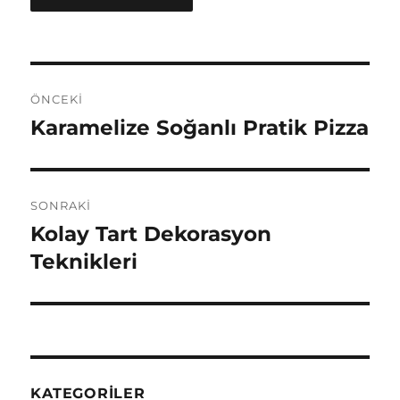
Yazı
ÖNCEKI
gezinmesi
Karamelize Soğanlı Pratik Pizza
Önceki
yazı:
SONRAKI
Kolay Tart Dekorasyon
Sonraki
yazı:
Teknikleri
KATEGORILER