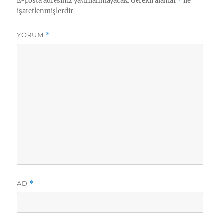
E-posta adresiniz yayınlanmayacak.
Gerekli alanlar
*
ile
işaretlenmişlerdir
YORUM
*
AD
*