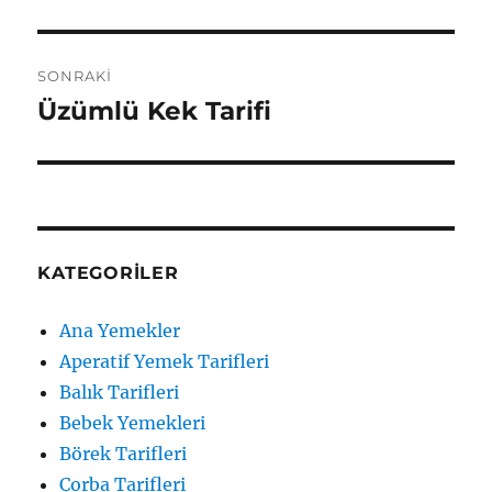
yazı:
SONRAKI
Üzümlü Kek Tarifi
Sonraki
yazı:
KATEGORILER
Ana Yemekler
Aperatif Yemek Tarifleri
Balık Tarifleri
Bebek Yemekleri
Börek Tarifleri
Çorba Tarifleri