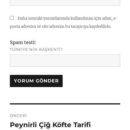
Daha sonraki yorumlarımda kullanılması için adım, e-
posta adresim ve site adresim bu tarayıcıya kaydedilsin.
Spam testi:
TÜRKIYE'NIN BAŞKENTI?
Yazı
ÖNCEKI
gezinmesi
Peynirli Çiğ Köfte Tarifi
Önceki