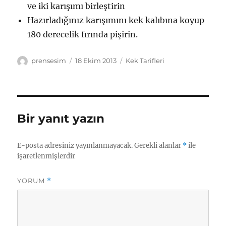
ve iki karışımı birleştirin
Hazırladığınız karışımını kek kalıbına koyup
180 derecelik fırında pişirin.
Yazar
Yayın
Kategoriler
prensesim
18 Ekim 2013
Kek Tarifleri
tarihi
Bir yanıt yazın
E-posta adresiniz yayınlanmayacak.
Gerekli alanlar
*
ile
işaretlenmişlerdir
YORUM
*