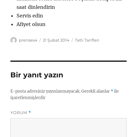
saat dinlendirin
Servis edin
Afiyet olsun
Yazar
Yayın
Kategoriler
prenses4
21 Şubat 2014
Tatlı Tarifleri
tarihi
Bir yanıt yazın
E-posta adresiniz yayınlanmayacak.
Gerekli alanlar
*
ile
işaretlenmişlerdir
YORUM
*