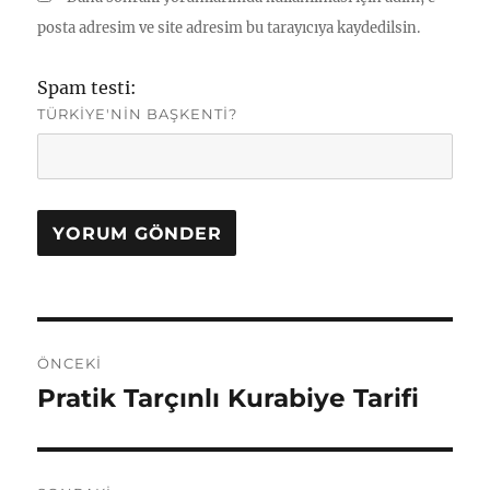
posta adresim ve site adresim bu tarayıcıya kaydedilsin.
Spam testi:
TÜRKIYE'NIN BAŞKENTI?
Yazı
ÖNCEKI
gezinmesi
Pratik Tarçınlı Kurabiye Tarifi
Önceki
yazı: