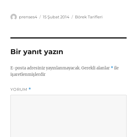
Yazar
Yayın
Kategoriler
prenses4
15 Şubat 2014
Börek Tarifleri
tarihi
Bir yanıt yazın
E-posta adresiniz yayınlanmayacak.
Gerekli alanlar
*
ile
işaretlenmişlerdir
YORUM
*