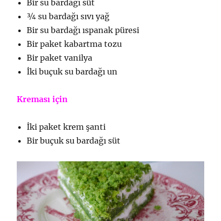
Bir su bardağı süt
¾ su bardağı sıvı yağ
Bir su bardağı ıspanak püresi
Bir paket kabartma tozu
Bir paket vanilya
İki buçuk su bardağı un
Kreması için
İki paket krem şanti
Bir buçuk su bardağı süt