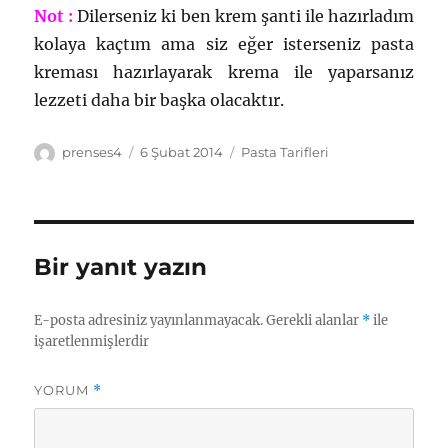
Not :
Dilerseniz ki ben krem şanti ile hazırladım
kolaya kaçtım ama siz eğer isterseniz pasta
kreması hazırlayarak krema ile yaparsanız
lezzeti daha bir başka olacaktır.
Yazar
Yayın
Kategoriler
prenses4
6 Şubat 2014
Pasta Tarifleri
tarihi
Bir yanıt yazın
E-posta adresiniz yayınlanmayacak.
Gerekli alanlar
*
ile
işaretlenmişlerdir
YORUM
*