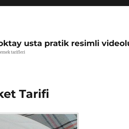
oktay usta pratik resimli videol
yemek tarifleri
et Tarifi