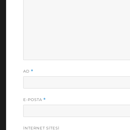
AD
*
E-POSTA
*
İNTERNET SITESI