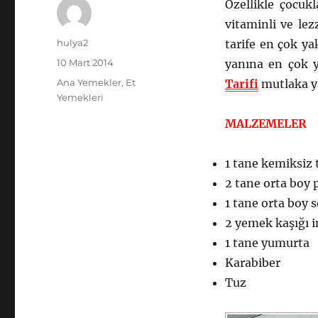
Özellikle çocukl
vitaminli ve lez
Yazar
hulya2
tarife en çok y
Yayın
10 Mart 2014
yanına en çok 
tarihi
Kategoriler
Ana Yemekler
,
Et
Tarifi
mutlaka ya
Yemekleri
MALZEMELER
1 tane kemiksiz
2 tane orta boy 
1 tane orta boy 
2 yemek kaşığı in
1 tane yumurta
Karabiber
Tuz