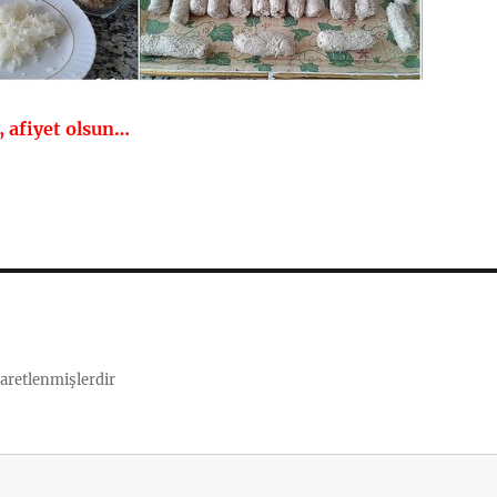
k, afiyet olsun…
şaretlenmişlerdir