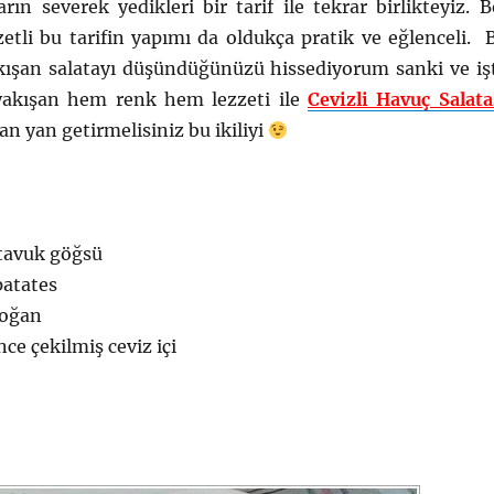
arın severek yedikleri bir tarif ile tekrar birlikteyiz. B
zetli bu tarifin yapımı da oldukça pratik ve eğlenceli. 
akışan salatayı düşündüğünüzü hissediyorum sanki ve iş
yakışan hem renk hem lezzeti ile
Cevizli Havuç Salata
n yan getirmelisiniz bu ikiliyi
 tavuk göğsü
patates
soğan
ce çekilmiş ceviz içi