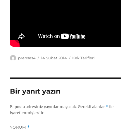
Yazar
Yayın
Kategoriler
prenses4
14 Şubat 2014
Kek Tarifleri
tarihi
Bir yanıt yazın
E-posta adresiniz yayınlanmayacak.
Gerekli alanlar
*
ile
işaretlenmişlerdir
YORUM
*