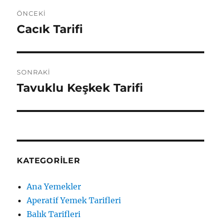
Yazı
ÖNCEKI
gezinmesi
Cacık Tarifi
Önceki
yazı:
SONRAKI
Tavuklu Keşkek Tarifi
Sonraki
yazı:
KATEGORILER
Ana Yemekler
Aperatif Yemek Tarifleri
Balık Tarifleri