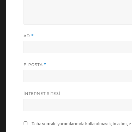
AD
*
E-POSTA
*
İNTERNET SITESI
Daha sonraki yorumlarımda kullanılması için adım, e-