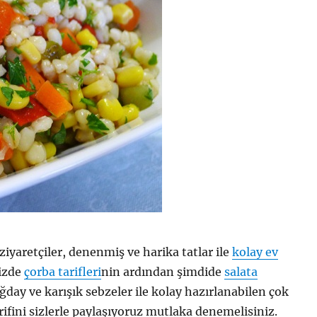
ziyaretçiler, denenmiş ve harika tatlar ile
kolay ev
izde
çorba tarifleri
nin ardından şimdide
salata
day ve karışık sebzeler ile kolay hazırlanabilen çok
arifini sizlerle paylaşıyoruz mutlaka denemelisiniz.