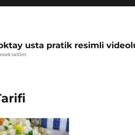
oktay usta pratik resimli videol
yemek tarifleri
arifi