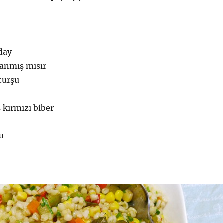
day
lanmış mısır
turşu
 kırmızı biber
u