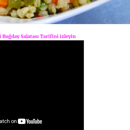
 Buğday Salatası Tarifini izleyin