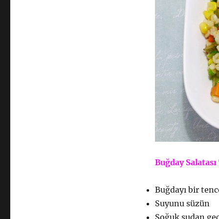
Buğday Salatası 
Buğdayı bir tenc
Suyunu süzün
Soğuk sudan geç