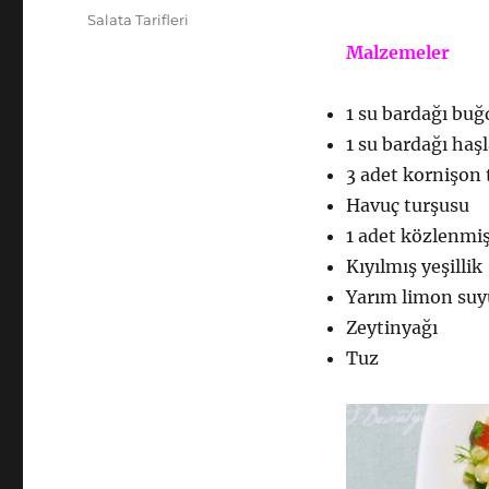
tarihi
Kategoriler
Salata Tarifleri
Malzemeler
1 su bardağı buğ
1 su bardağı haş
3 adet kornişon 
Havuç turşusu
1 adet közlenmiş
Kıyılmış yeşillik
Yarım limon suy
Zeytinyağı
Tuz