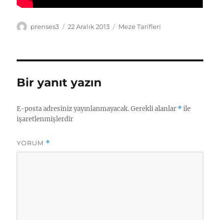
Yazar
Yayın
Kategoriler
prenses3
22 Aralık 2013
Meze Tarifleri
tarihi
Bir yanıt yazın
E-posta adresiniz yayınlanmayacak.
Gerekli alanlar
*
ile
işaretlenmişlerdir
YORUM
*