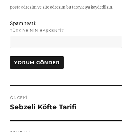
posta adresim ve site adresim bu tarayıcıya kaydedilsin.
Spam testi:
TÜRKIYE'NIN BAŞKENTI?
Yazı
ÖNCEKI
gezinmesi
Sebzeli Köfte Tarifi
Önceki
yazı: