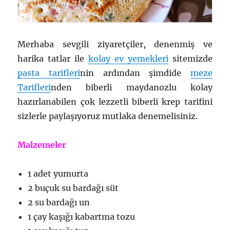
Merhaba sevgili ziyaretçiler, denenmiş ve
harika tatlar ile
kolay ev yemekleri
sitemizde
pasta tarifleri
nin ardından şimdide
meze
Tarifleri
nden biberli maydanozlu kolay
hazırlanabilen çok lezzetli biberli krep tarifini
sizlerle paylaşıyoruz mutlaka denemelisiniz.
Malzemeler
1 adet yumurta
2 buçuk su bardağı süt
2 su bardağı un
1 çay kaşığı kabartma tozu